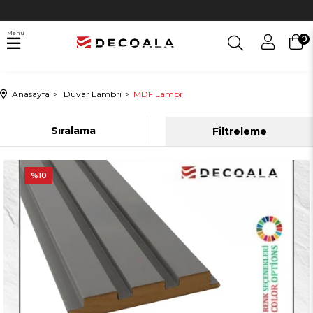
Menu
0
Anasayfa
Duvar Lambri
MDF Lambri
Sıralama
Filtreleme
%10