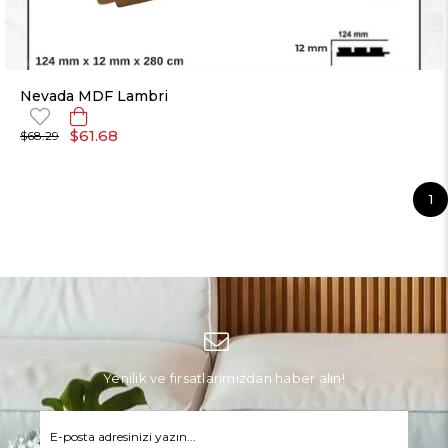
Nevada MDF Lambri
$61.68
$68.29
1
Yenilik ve fırsatlarımızdan haber alın!