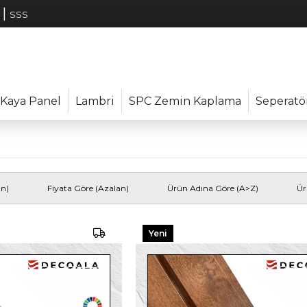
|
SSS
Kaya Panel
Lambri
SPC Zemin Kaplama
Seperatö
an)
Fiyata Göre (Azalan)
Ürün Adına Göre (A>Z)
Ür
Yeni
Ürün