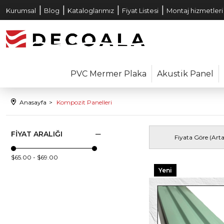
|
|
|
|
Kurumsal
Blog
Kataloglarımız
Fiyat Listesi
Montaj hizmetleri
PVC Mermer Plaka
Akustik Panel
Anasayfa
Kompozit Panelleri
FIYAT ARALIĞI
Fiyata Göre (Art
$65.00 - $69.00
Yeni
Ürün