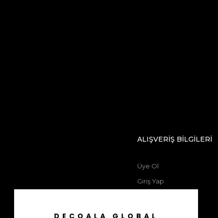
ALIŞVERİŞ BİLGİLERİ
Üye Ol
Giriş Yap
Siparişlerim
Favorilerim
DECOALA GLOBAL