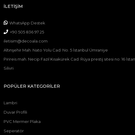
İLETİŞİM
WhatsApp Destek
+90 505 836 97 25
iletisim@decoala.com
Altınşehir Mah. Nato Yolu Cad. No. 5 İstanbul Ümraniye
Pirireis mah. Necip Fazıl Kısakürek Cad. Rüya prestij sitesi no: 16 İst
Silivri
POPÜLER KATEGORİLER
Lambri
Duvar Profili
PVC Mermer Plaka
Seperatör