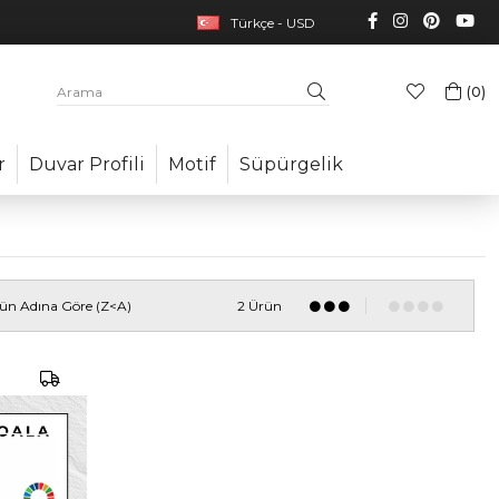
Türkçe - USD
0
r
Duvar Profili
Motif
Süpürgelik
ün Adına Göre (Z<A)
2 Ürün